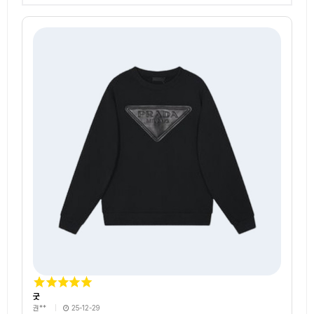
굿
권**
25-12-29