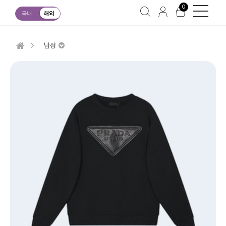
0
국내
해외
남성