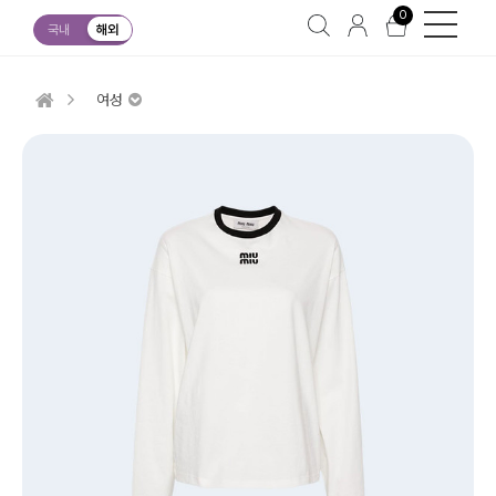
0
국내
해외
여성