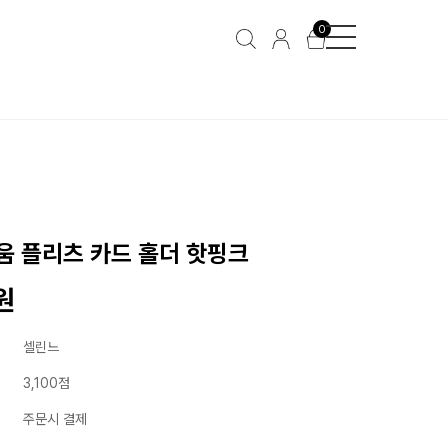
0
움 플리츠 카드 홀더 핫핑크
원
셀린느
3,100점
주문시 결제