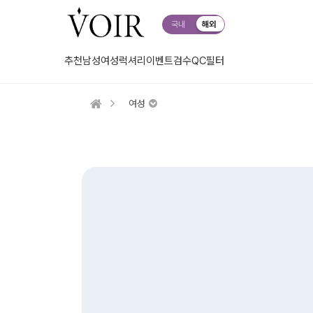
국내
해외
추천
남성
여성
럭셔리
이벤트
검수QC
필터
여성