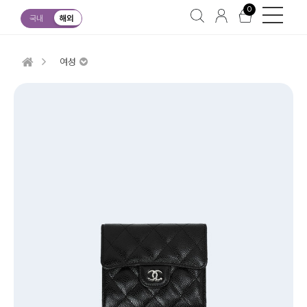
0
국내
해외
여성