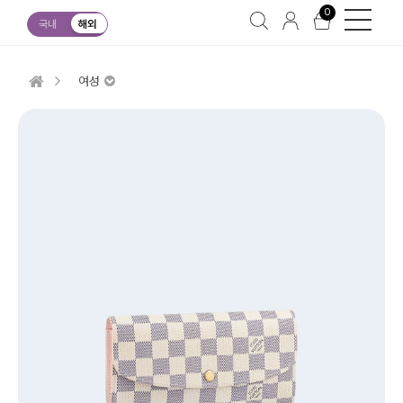
0
국내
해외
여성