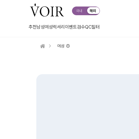
국내
해외
추천
남성
여성
럭셔리
이벤트
검수QC
필터
여성