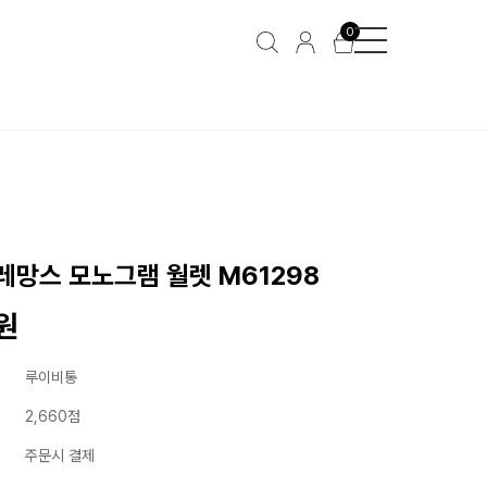
0
레망스 모노그램 월렛 M61298
0원
루이비통
2,660점
주문시 결제