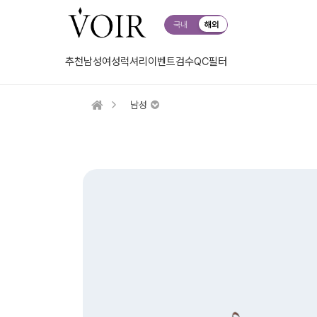
국내
해외
추천
남성
여성
럭셔리
이벤트
검수QC
필터
남성