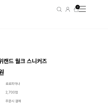
0
위캔드 월크 스니커즈
0원
로로피아나
2,700점
주문시 결제