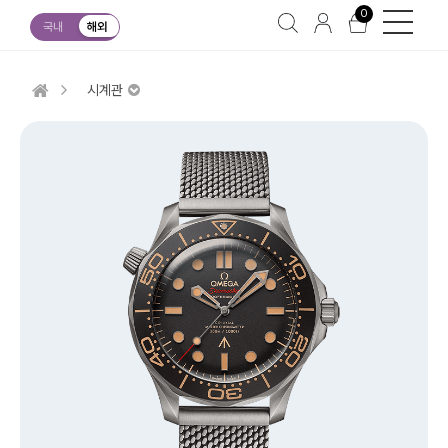
0
국내
해외
시계관