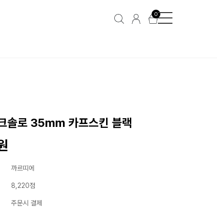
0
크솔로 35mm 카프스킨 블랙
0원
까르띠에
8,220점
주문시 결제