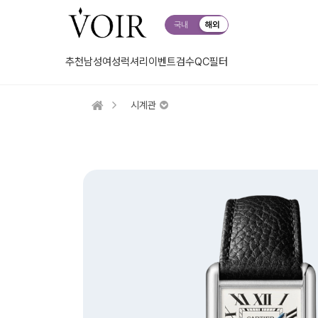
국내
해외
추천
남성
여성
럭셔리
이벤트
검수QC
필터
시계관