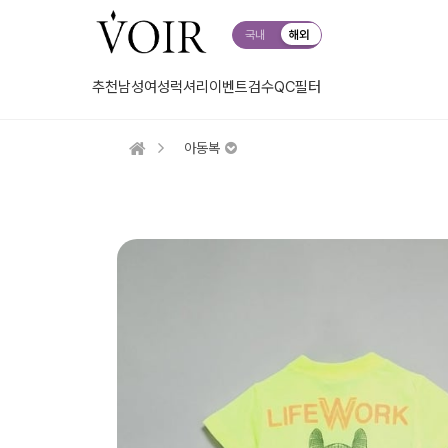
국내
해외
추천
남성
여성
럭셔리
이벤트
검수QC
필터
아동복