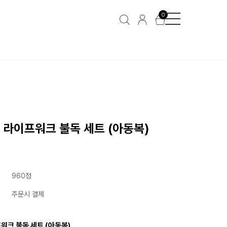
0
K 라이프워크 불독 세트 (아동복)
원
960점
주문시 결제
프워크 불독 세트 (아동복)