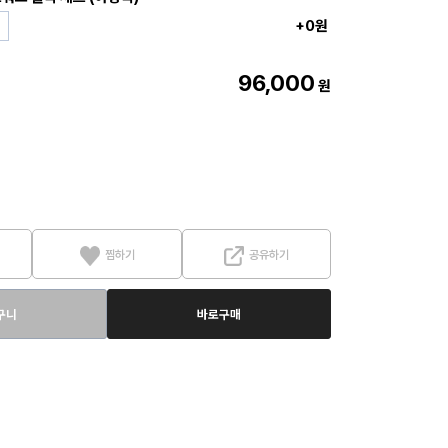
+0원
96,000
원
찜하기
공유하기
구니
바로구매