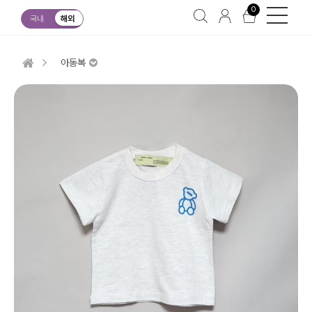
0
국내
해외
아동복