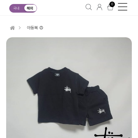
0
국내
해외
아동복