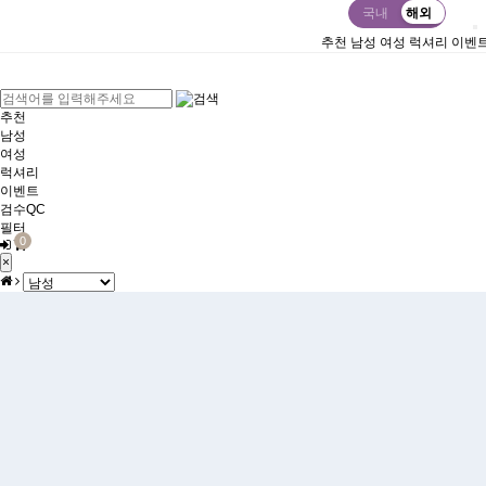
국내
해외
추천
남성
여성
럭셔리
이벤
추천
남성
여성
럭셔리
이벤트
검수QC
필터
0
×