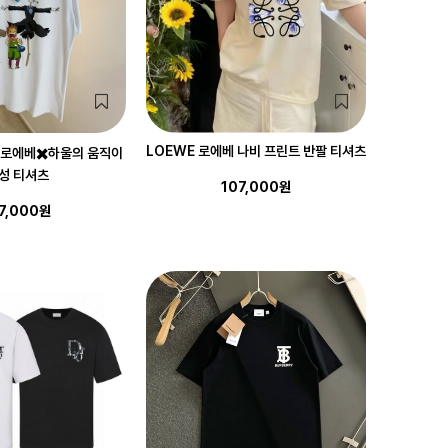
LOEWE 로에베 나비 프린트 반팔 티셔츠
 로에베✖️하울의 움직이
 성 티셔츠
107,000원
7,000원