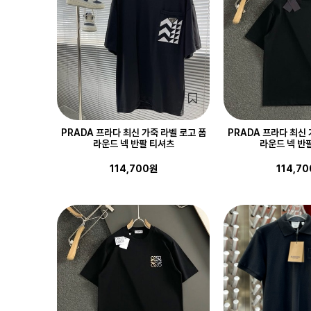
PRADA 프라다 최신 가죽 라벨 로고 폼
PRADA 프라다 최신 
라운드 넥 반팔 티셔츠
라운드 넥 반
114,700원
114,7