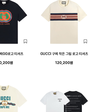
구찌GG로고 티셔츠
GUCCI 구찌 작은 그림 로고 티셔츠
0,200원
120,200원