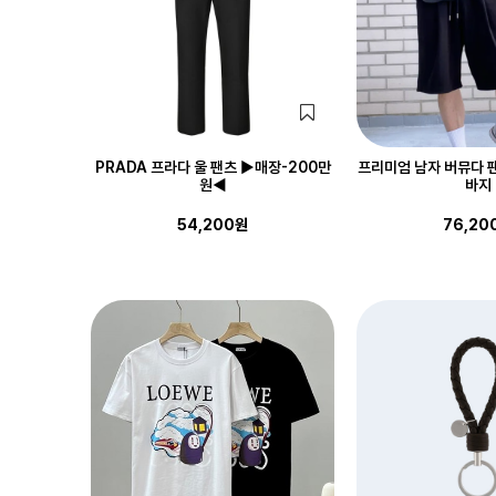
PRADA 프라다 울 팬츠 ▶매장-200만
프리미엄 남자 버뮤다 팬
원◀
바지
54,200원
76,20