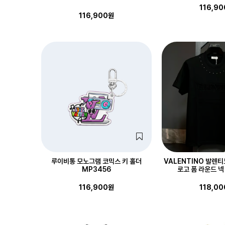
116,9
116,900원
루이비통 모노그램 코믹스 키 홀더
VALENTINO 발렌티
MP3456
로고 폼 라운드 넥
116,900원
118,0