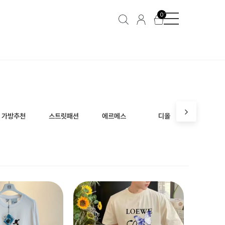
남성
0
가방추천
스트릿패션
에르메스
디올
프라다