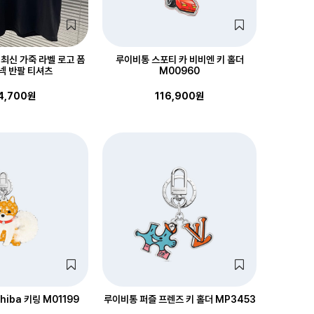
 최신 가죽 라벨 로고 폼
루이비통 스포티 카 비비엔 키 홀더
넥 반팔 티셔츠
M00960
4,700원
116,900원
hiba 키링 M01199
루이비통 퍼즐 프렌즈 키 홀더 MP3453