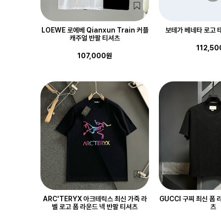
LOEWE 로에베 Qianxun Train 커플
보테가 베네타 로고 
캐주얼 반팔 티셔츠
112,5
107,000원
ARC'TERYX 아크테릭스 최신 가죽 라
GUCCI 구찌 최신 폼
벨 로고 폼 라운드 넥 반팔 티셔츠
츠