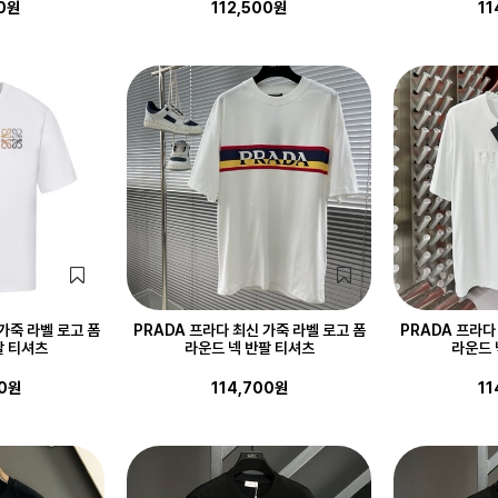
00원
112,500원
11
가죽 라벨 로고 폼
PRADA 프라다 최신 가죽 라벨 로고 폼
PRADA 프라다
팔 티셔츠
라운드 넥 반팔 티셔츠
라운드 
00원
114,700원
11