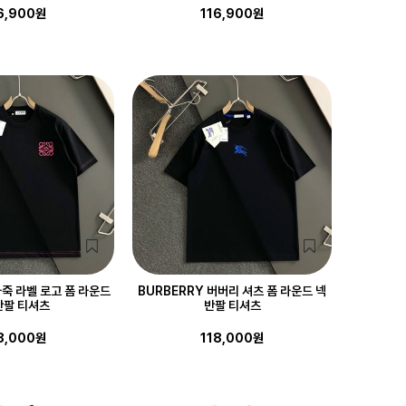
6,900원
116,900원
가죽 라벨 로고 폼 라운드
BURBERRY 버버리 셔츠 폼 라운드 넥
반팔 티셔츠
반팔 티셔츠
8,000원
118,000원