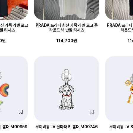
최신 가죽 라벨 로고
PRADA 프라다 최신 가죽 라벨 로고 폼
PRADA 프라다
반팔 티셔츠
라운드 넥 반팔 티셔츠
라운드 
00원
114,700원
11
 홀더 M00959
루이비통 LV 달마타 키 홀더 M00746
루이비통 LV S