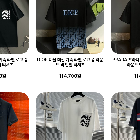
가죽 라벨 로고 폼
DIOR 디올 최신 가죽 라벨 로고 폼 라운
PRADA 프라다
팔 티셔츠
드 넥 반팔 티셔츠
라운드 
00원
114,700원
11