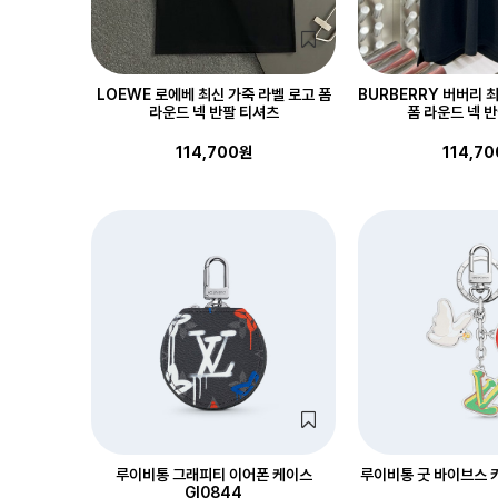
LOEWE 로에베 최신 가죽 라벨 로고 폼
BURBERRY 버버리 
라운드 넥 반팔 티셔츠
폼 라운드 넥 
114,700원
114,7
루이비통 그래피티 이어폰 케이스
루이비통 굿 바이브스 키
GI0844