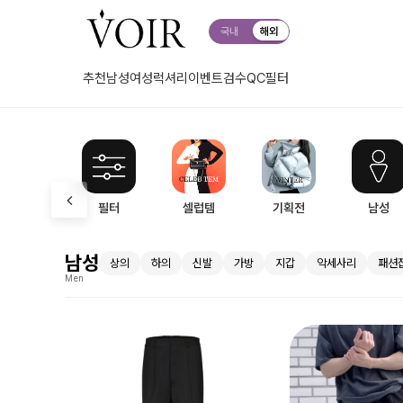
국내
해외
추천
남성
여성
럭셔리
이벤트
검수QC
필터
필터
셀럽템
기획전
남성
남성
상의
하의
신발
가방
지갑
악세사리
패션
Men