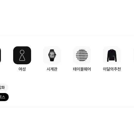
여성
시계관
테이블웨어
이달의추천
잡화
프스