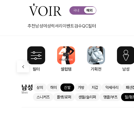
국내
해외
추천
남성
여성
럭셔리
이벤트
검수QC
필터
필터
셀럽템
기획전
남성
남성
상의
하의
신발
가방
지갑
악세사리
패션
Men
스니커즈
플랫/로퍼
샌들/슬리퍼
앵클/부츠
힐/펌