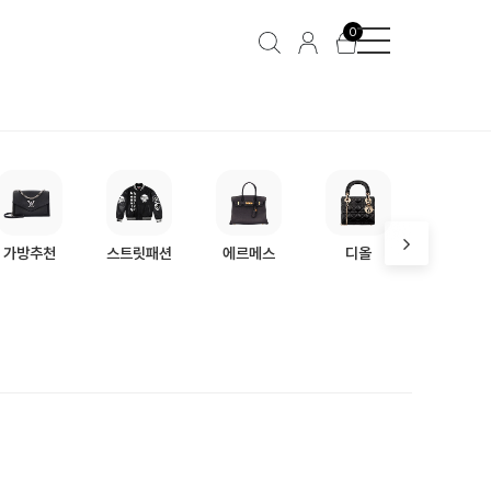
남성
신발
힐/펌프스
0
가방추천
스트릿패션
에르메스
디올
프라다