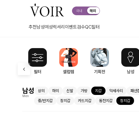
국내
해외
추천
남성
여성
럭셔리
이벤트
검수QC
필터
필터
셀럽템
기획전
남성
남성
상의
하의
신발
가방
지갑
악세사리
패션
Men
중/반지갑
장지갑
카드지갑
동전지갑
장지갑