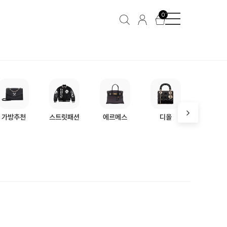
남성
지갑
장지갑
0
가방추천
스트릿패션
에르메스
디올
프라다