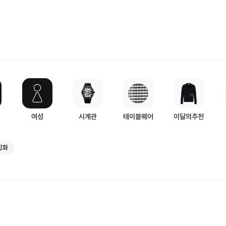
여성
시계관
테이블웨어
이달의추천
잡화