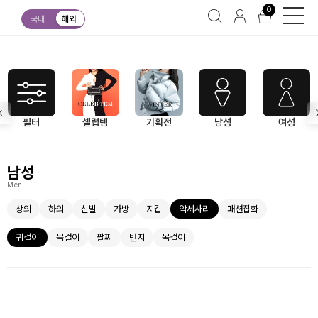
0
남성
악세사리
귀걸이
국내
해외
필터
셀럽템
기획전
남성
여성
남성
Men
상의
하의
신발
가방
지갑
악세사리
패션잡화
귀걸이
목걸이
팔찌
반지
목걸이