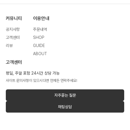
커뮤니티
이용안내
공지사항
주문내역
고객센터
SHOP
리뷰
GUIDE
ABOUT
고객센터
평일, 주말 포함 24시간 상담 가능
사이트 문의사항이 있으시다면 언제든 연락주세요!
자주묻는 질문
채팅상담