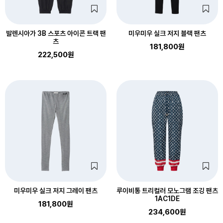
발렌시아가 3B 스포츠 아이콘 트랙 팬
미우미우 실크 저지 블랙 팬츠
츠
181,800원
222,500원
미우미우 실크 저지 그레이 팬츠
루이비통 트리컬러 모노그램 조깅 팬츠
1AC1DE
181,800원
234,600원