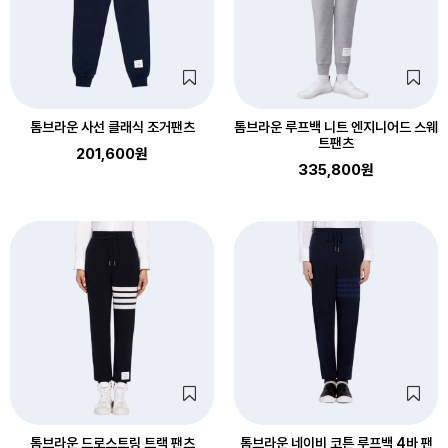
톰브라운 사선 클래식 조거팬츠
톰브라운 루프백 니트 엔지니어드 스웨
트팬츠
201,600원
335,800원
톰브라운 드로스트링 트랙 팬츠
톰브라운 네이비 코튼 루프백 4바 팬