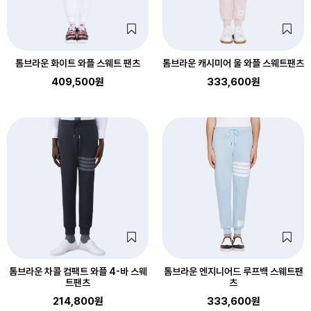
톰브라운 화이트 와플 스웨트 팬츠
톰브라운 캐시미어 울 와플 스웨트팬츠
409,500원
333,600원
톰브라운 차콜 컴팩트 와플 4-바 스웨
톰브라운 엔지니어드 루프백 스웨트팬
트팬츠
츠
214,800원
333,600원