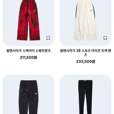
발렌시아가 스케이터 스웨트팬츠
발렌시아가 3B 스포츠 아이콘 트랙 팬
츠
211,500원
233,500원