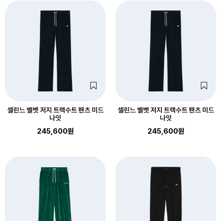
셀린느 벨벳 저지 트랙수트 팬츠 미드
셀린느 벨벳 저지 트랙수트 팬츠 미드
나잇
나잇
245,600원
245,600원