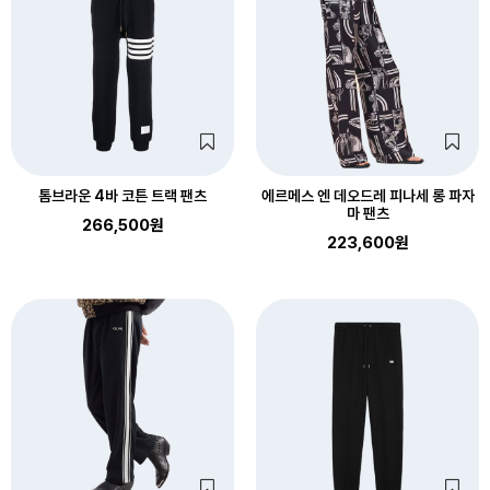
톰브라운 4바 코튼 트랙 팬츠
에르메스 엔 데오드레 피나세 롱 파자
마 팬츠
266,500원
223,600원