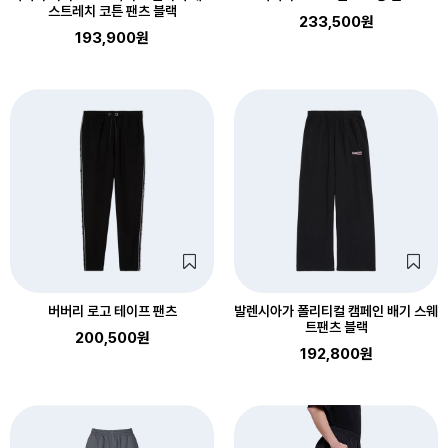
스트레치 코튼 팬츠 블랙
233,500원
193,900원
버버리 로고 테이프 팬츠
발렌시아가 폴리티컬 캠페인 배기 스웨
트팬츠 블랙
200,500원
192,800원