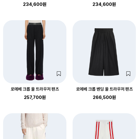
234,600원
234,600원
로에베 크롭 울 트라우저 팬츠
로에베 크롭 벤딩 울 트라우저 팬츠
257,700원
266,500원