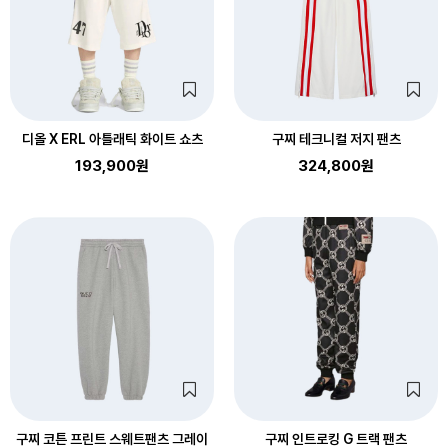
디올 X ERL 아틀래틱 화이트 쇼츠
구찌 테크니컬 저지 팬츠
193,900원
324,800원
구찌 코튼 프린트 스웨트팬츠 그레이
구찌 인트로킹 G 트랙 팬츠