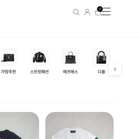
아동복
0
가방추천
스트릿패션
에르메스
디올
프라다