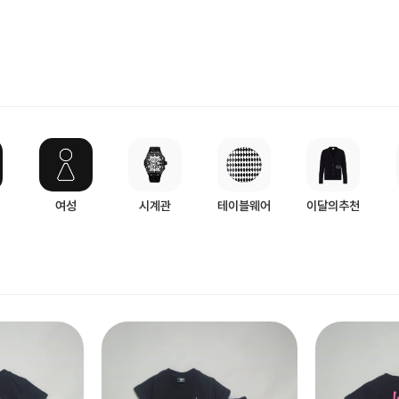
여성
시계관
테이블웨어
이달의추천