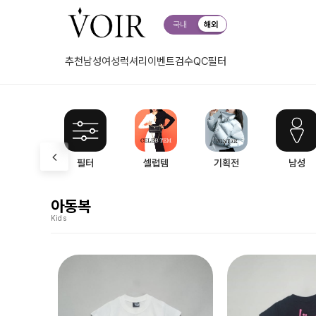
국내
해외
추천
남성
여성
럭셔리
이벤트
검수QC
필터
필터
셀럽템
기획전
남성
아동복
Kids