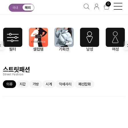
0
스트릿패션
의류
국내
해외
필터
셀럽템
기획전
남성
여성
스트릿패션
Street Fashion
의류
지갑
가방
시계
악세사리
패션잡화