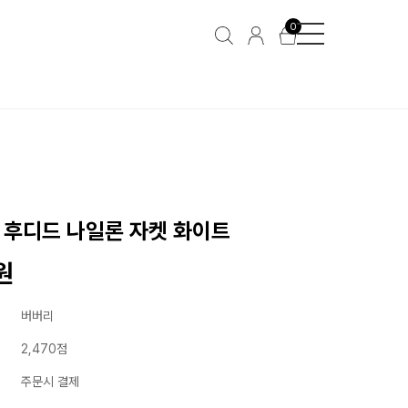
0
D 후디드 나일론 자켓 화이트
원
버버리
2,470점
주문시 결제