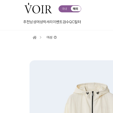
국내
해외
추천
남성
여성
럭셔리
이벤트
검수QC
필터
여성