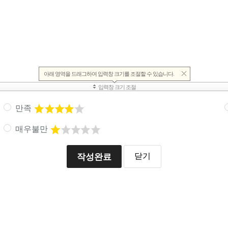
만족
매우불만
작성완료
닫기