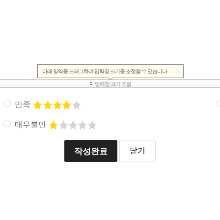
만족
매우불만
작성완료
닫기