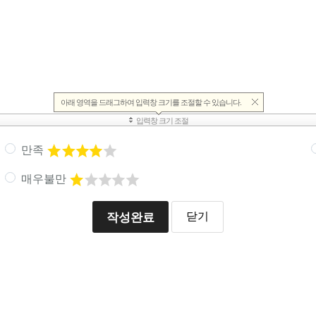
만족
매우불만
작성완료
닫기