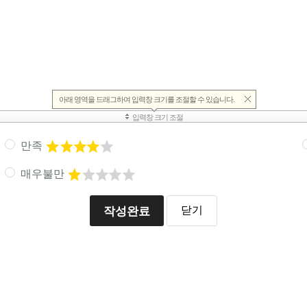
만족
매우불만
작성완료
닫기