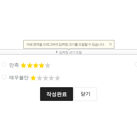
만족
매우불만
작성완료
닫기