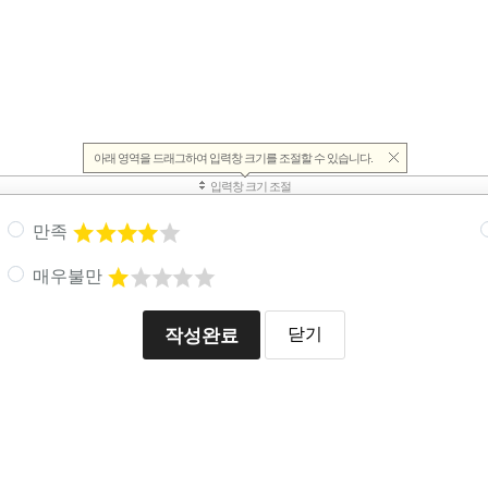
만족
매우불만
작성완료
닫기