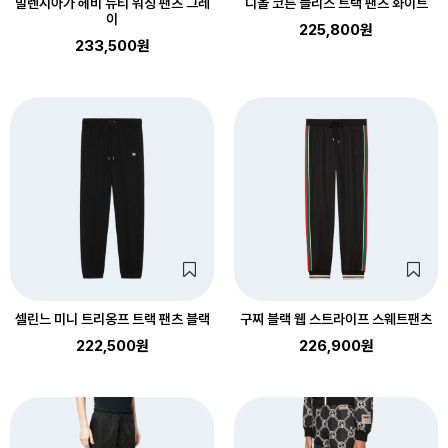
발렌시아가 헤비 듀티 워싱 팬츠 그레
디올 코튼 플리스 트랙 팬츠 화이트
이
225,800원
233,500원
셀린느 미니 트리옹프 트랙 팬츠 블랙
구찌 블랙 웹 스트라이프 스웨트팬츠
222,500원
226,900원