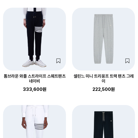
톰브라운 와플 스트라이프 스웨트팬츠
셀린느 미니 트리옹프 트랙 팬츠 그레
네이비
이
333,600원
222,500원