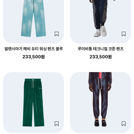
발렌시아가 헤비 듀티 워싱 팬츠 블루
루이비통 테크니컬 코튼 팬츠
233,500원
233,500원