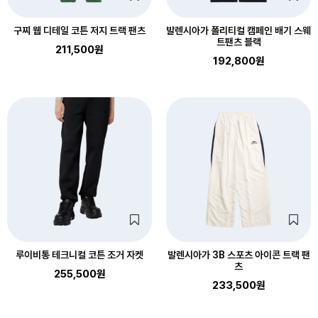
구찌 웹 디테일 코튼 저지 트랙 팬츠
발렌시아가 폴리티컬 캠페인 배기 스웨
트팬츠 블랙
211,500원
192,800원
루이비통 테크니컬 코튼 조거 자켓
발렌시아가 3B 스포츠 아이콘 트랙 팬
츠
255,500원
233,500원