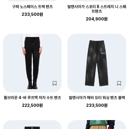
구찌 노스페이스 트랙 팬츠
발렌시아가 스포티 B 스트레치 니 스웨
트팬츠
233,500원
204,900원
톰브라운 4-바 루프백 저지 수트 팬츠
발렌시아가 헤비 듀티 워싱 팬츠 블랙
222,500원
233,500원