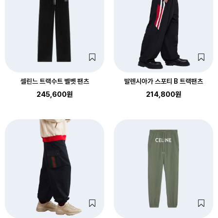
셀린느 트랙수트 벨벳 팬츠
발렌시아가 스포티 B 트랙팬츠
245,600원
214,800원