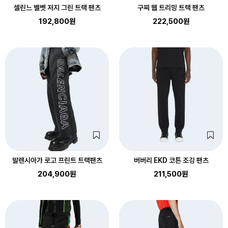
셀린느 벨벳 저지 그린 트랙 팬츠
구찌 웹 트리밍 트랙 팬츠
192,800원
222,500원
발렌시아가 로고 프린트 트랙팬츠
버버리 EKD 코튼 조깅 팬츠
204,900원
211,500원