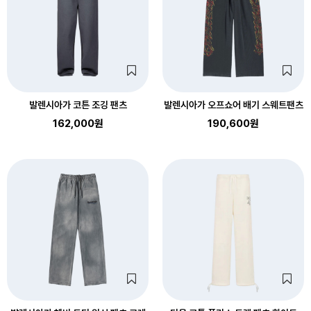
발렌시아가 코튼 조깅 팬츠
발렌시아가 오프쇼어 배기 스웨트팬츠
162,000원
190,600원