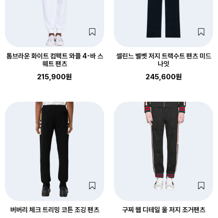
톰브라운 화이트 컴팩트 와플 4-바 스
셀린느 벨벳 저지 트랙수트 팬츠 미드
웨트 팬츠
나잇
215,900원
245,600원
버버리 체크 트리밍 코튼 조깅 팬츠
구찌 웹 디테일 울 저지 조거팬츠