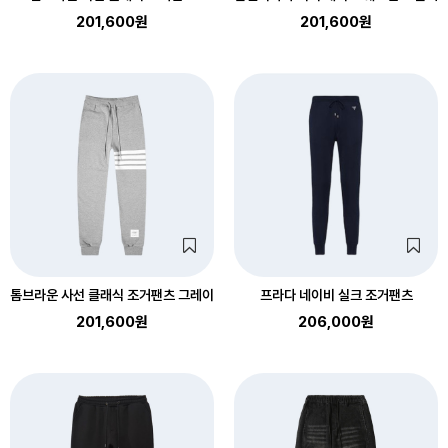
201,600원
201,600원
톰브라운 사선 클래식 조거팬츠 그레이
프라다 네이비 실크 조거팬츠
201,600원
206,000원