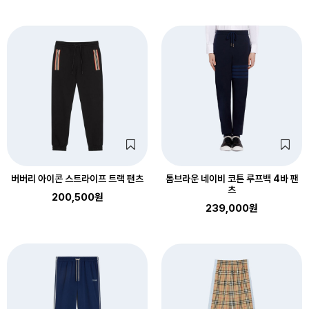
버버리 아이콘 스트라이프 트랙 팬츠
톰브라운 네이비 코튼 루프백 4바 팬
츠
200,500원
239,000원