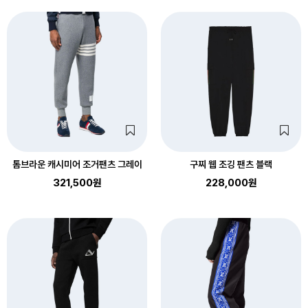
톰브라운 캐시미어 조거팬츠 그레이
구찌 웹 조깅 팬츠 블랙
321,500원
228,000원