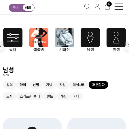
0
남성
패션잡화
국내
해외
필터
셀럽템
기획전
남성
여성
남성
Men
상의
하의
신발
가방
지갑
악세사리
패션잡화
모자
스카프/머플러
벨트
키링
기타