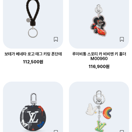
보테가 베네타 로고 태그 키링 폰단테
루이비통 스포티 카 비비엔 키 홀더
M00960
112,500원
116,900원