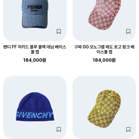
펜디 FF 자카드 블루 블랙 데님 베이스
구찌 GG 모노그램 레도 로고 핑크 베
볼 캡
이스볼 캡
184,000원
184,000원