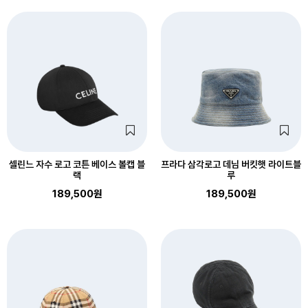
셀린느 자수 로고 코튼 베이스 볼캡 블
프라다 삼각로고 데님 버킷햇 라이트블
랙
루
189,500원
189,500원