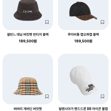
셀린느 데님 버킷햇 빈티지 블랙
루이비통 캡오파캡 블랙
189,500원
189,500원
버버리 개버딘 버킷햇
발렌시아가 핸드드론 BB 아이콘 볼캡