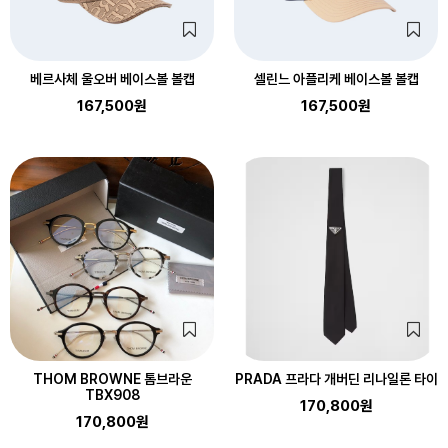
베르사체 울오버 베이스볼 볼캡
셀린느 아플리케 베이스볼 볼캡
167,500원
167,500원
THOM BROWNE 톰브라운
PRADA 프라다 개버딘 리나일론 타이
TBX908
170,800원
170,800원