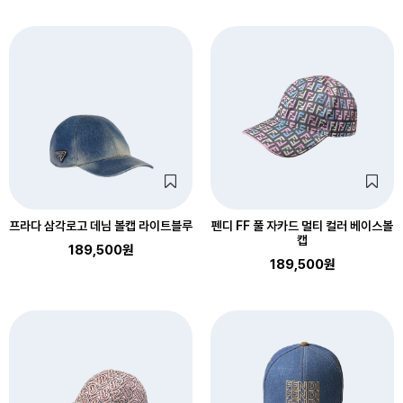
프라다 삼각로고 데님 볼캡 라이트블루
펜디 FF 풀 자카드 멀티 컬러 베이스볼
캡
189,500원
189,500원