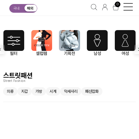
0
스트릿패션
국내
해외
필터
셀럽템
기획전
남성
여성
스트릿패션
Street Fashion
의류
지갑
가방
시계
악세사리
패션잡화