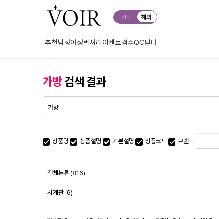
국내
해외
추천
남성
여성
럭셔리
이벤트
검수QC
필터
가방
검색 결과
최소 가격
최대 가격
상품명
상품설명
기본설명
상품코드
브랜드
전체분류
(816)
시계관 (6)