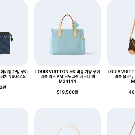
 루이비통 가방 루이
LOUIS VUITTON 루이비통 가방 루이
LOUIS VUIT
러치 N60448
비통 리드 PM 모노그램 베르니 백
비통 볼로뉴
M24144
M
00원
519,500원
46