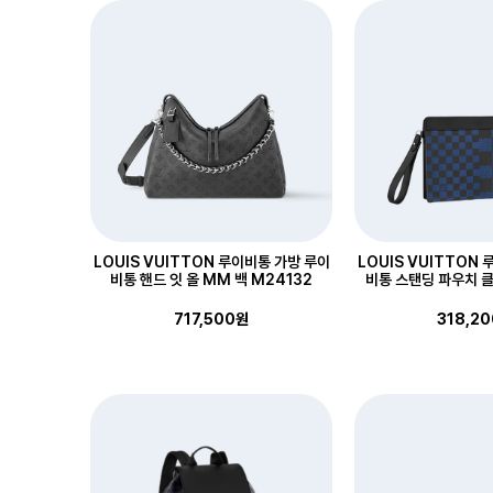
LOUIS VUITTON 루이비통 가방 루이
LOUIS VUITTON
비통 핸드 잇 올 MM 백 M24132
비통 스탠딩 파우치 클
717,500원
318,2