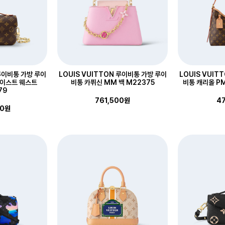
 루이비통 가방 루이
LOUIS VUITTON 루이비통 가방 루이
LOUIS VUIT
 이스트 웨스트
비통 카퓌신 MM 백 M22375
비통 캐리올 P
79
761,500원
47
00원