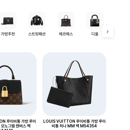
가방추천
스트릿패션
에르메스
디올
프라다
TON 루이비통 가방 루이
LOUIS VUITTON 루이비통 가방 루이
B 모노그램 캔버스 백
비통 히나 MM 백 M54354