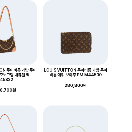
TON 루이비통 가방 루이
LOUIS VUITTON 루이비통 가방 루이
 모노그램 내츄럴 백
비통 에튀 보야주 PM M44500
45832
280,800원
6,700원