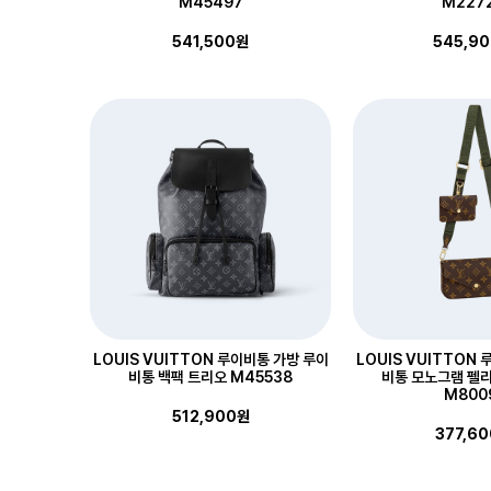
M45497
M227
541,500원
545,9
LOUIS VUITTON 루이비통 가방 루이
LOUIS VUITTON
비통 백팩 트리오 M45538
비통 모노그램 펠리
M800
512,900원
377,6