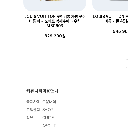
LOUIS VUITTON 루이비통 가방 루이
LOUIS VUITTON
비통 미니 포쉐트 악세수아 파우치
비통 키폴 45 
M80603
545,9
329,200원
전
다음
맨끝
커뮤니티
이용안내
공지사항
주문내역
고객센터
SHOP
리뷰
GUIDE
ABOUT