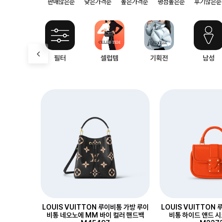
판매많은순
낮은가격순
높은가격순
평점높은순
후기많은순
필터
셀럽템
기획전
남성
LOUIS VUITTON 루이비통 가방 루이
LOUIS VUITTON
비통 네오노에 MM 바이 컬러 핸드백
비통 하이드 앤드 시