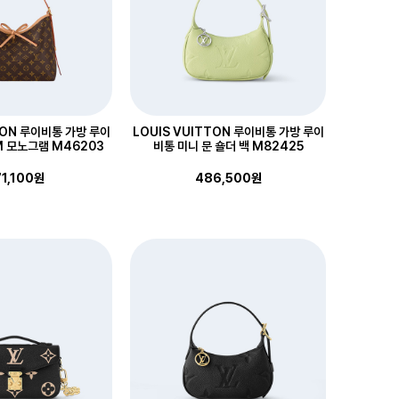
TON 루이비통 가방 루이
LOUIS VUITTON 루이비통 가방 루이
M 모노그램 M46203
비통 미니 문 숄더 백 M82425
1,100원
486,500원