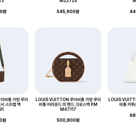
23
M22725
M
00원
545,900원
44
 루이비통 가방 루이
LOUIS VUITTON 루이비통 가방 루이
LOUIS VUIT
시 스트랩 백
비통 어라운드 미 핸드 크로스백 PM
비통 카퓌신
91
M47117
68
00원
500,800원