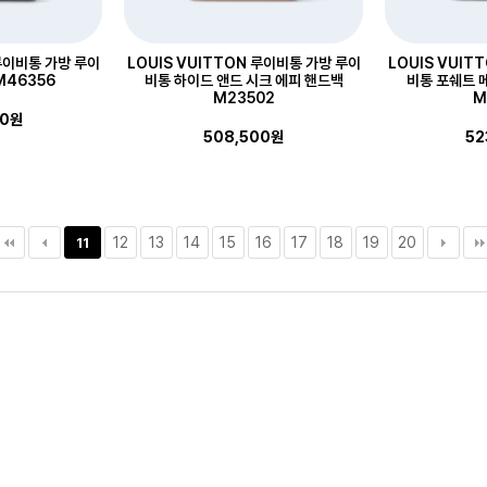
 루이비통 가방 루이
LOUIS VUITTON 루이비통 가방 루이
LOUIS VUIT
M46356
비통 하이드 앤드 시크 에피 핸드백
비통 포쉐트 
M23502
M
00원
508,500원
52
12
13
14
15
16
17
18
19
20
11