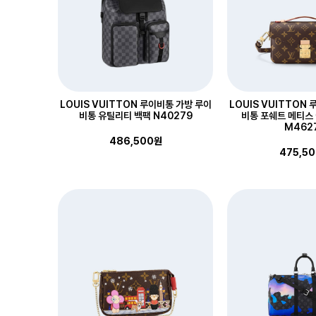
LOUIS VUITTON 루이비통 가방 루이
LOUIS VUITTON
비통 유틸리티 백팩 N40279
비통 포쉐트 메티스
M462
486,500원
475,5