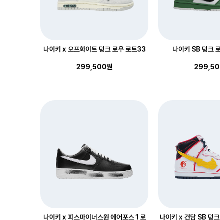
나이키 x 오프화이트 덩크 로우 로트33
나이키 SB 덩크 
299,500원
299,5
나이키 x 피스마이너스원 에어포스 1 로
나이키 x 건담 SB 덩크