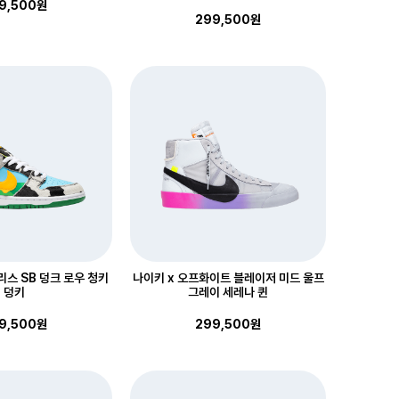
9,500원
299,500원
리스 SB 덩크 로우 청키
나이키 x 오프화이트 블레이저 미드 울프
덩키
그레이 세레나 퀸
9,500원
299,500원