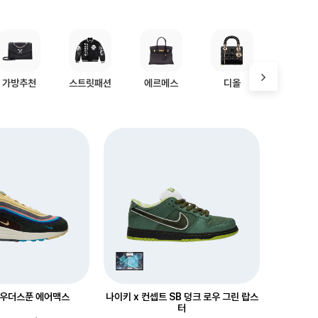
가방추천
스트릿패션
에르메스
디올
프라다
션 우더스푼 에어맥스
나이키 x 컨셉트 SB 덩크 로우 그린 랍스
터