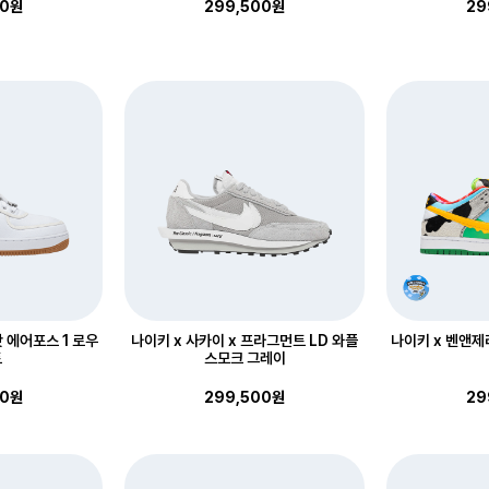
00원
299,500원
29
 에어포스 1 로우
나이키 x 사카이 x 프라그먼트 LD 와플
나이키 x 벤앤제
트
스모크 그레이
00원
299,500원
29