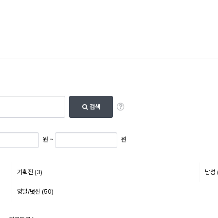
검색
원 ~
원
기획전 (3)
남성 
양말/덧신 (50)