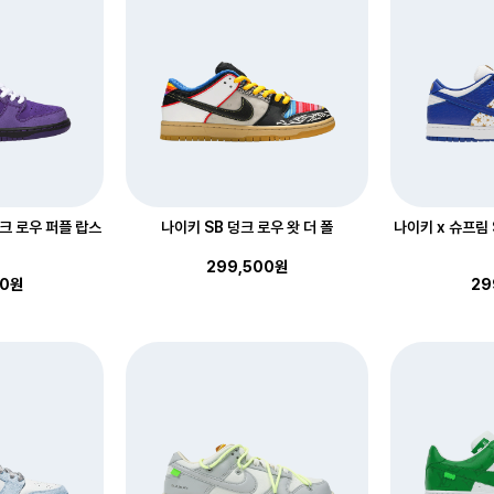
덩크 로우 퍼플 랍스
나이키 SB 덩크 로우 왓 더 폴
나이키 x 슈프림 
299,500원
00원
29