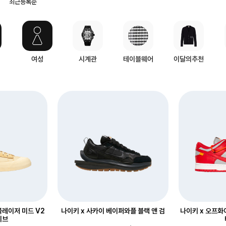
최근등록순
여성
시계관
테이블웨어
이달의추천
블레이저 미드 V2
나이키 x 사카이 베이퍼와플 블랙 앤 검
나이키 x 오프화
이브