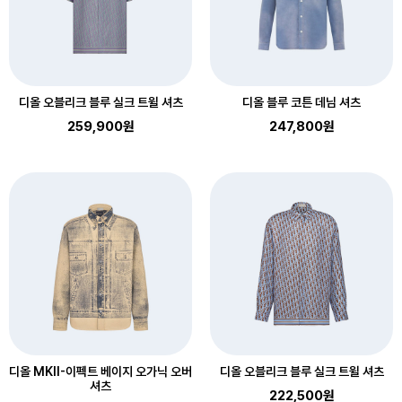
디올 오블리크 블루 실크 트윌 셔츠
디올 블루 코튼 데님 셔츠
259,900원
247,800원
디올 MKII-이펙트 베이지 오가닉 오버
디올 오블리크 블루 실크 트윌 셔츠
셔츠
222,500원