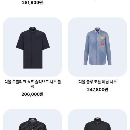
281,900원
디올 오블리크 쇼트 슬리브드 셔츠 블
디올 블루 코튼 데님 셔츠
랙
247,800원
206,000원