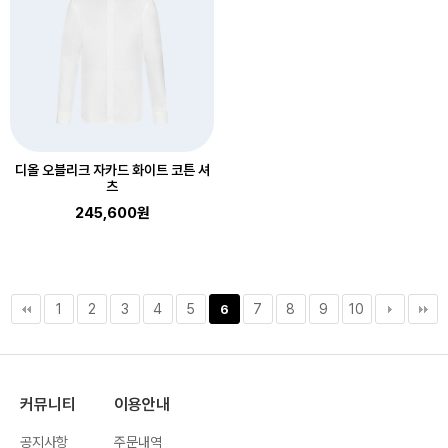
디올 오블리크 자카드 화이트 코튼 셔
츠
245,600원
1
2
3
4
5
7
8
9
10
6
커뮤니티
이용안내
공지사항
주문내역