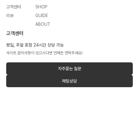
고객센터
SHOP
리뷰
GUIDE
ABOUT
고객센터
평일, 주말 포함 24시간 상담 가능
사이트 문의사항이 있으시다면 언제든 연락주세요!
자주묻는 질문
채팅상담