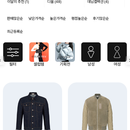
이달의 추천 (1)
디올 (48)
데님컬렉션 (4)
판매많은순
낮은가격순
높은가격순
평점높은순
후기많은순
최근등록순
필터
셀럽템
기획전
남성
여성