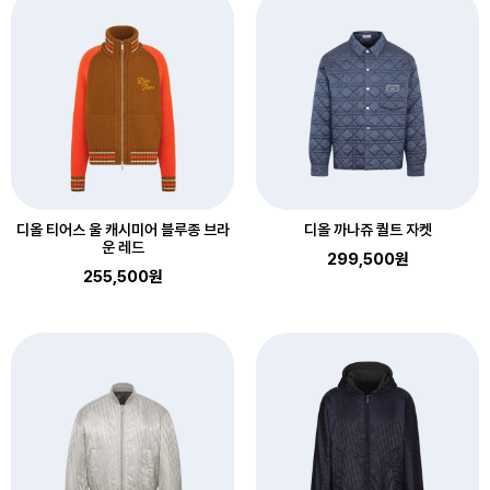
디올 티어스 울 캐시미어 블루종 브라
디올 까나쥬 퀄트 자켓
운 레드
299,500원
255,500원