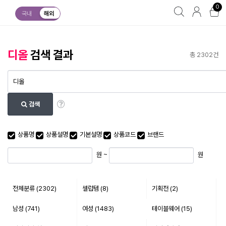
0
국내
해외
디올
검색 결과
총 2302건
검색
최소 가격
최대 가격
상품명
상품설명
기본설명
상품코드
브랜드
원 ~
원
전체분류
(2302)
셀럽템 (8)
기획전 (2)
남성 (741)
여성 (1483)
테이블웨어 (15)