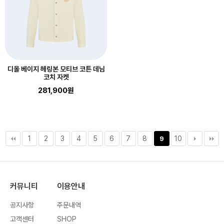
디올 베이지 헤링본 모티브 코튼 데님
코치 자켓
281,900원
1
2
3
4
5
6
7
8
10
9
커뮤니티
이용안내
공지사항
주문내역
고객센터
SHOP