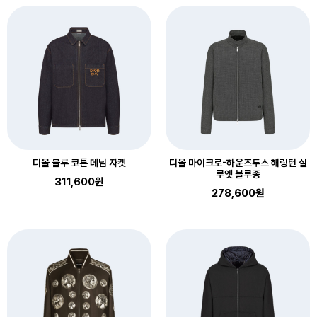
디올 블루 코튼 데님 자켓
디올 마이크로-하운즈투스 해링턴 실
루엣 블루종
311,600원
278,600원