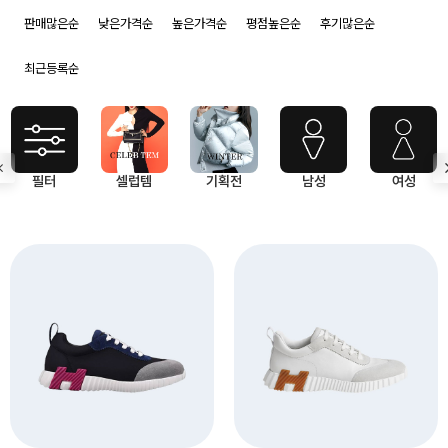
판매많은순
낮은가격순
높은가격순
평점높은순
후기많은순
최근등록순
필터
셀럽템
기획전
남성
여성