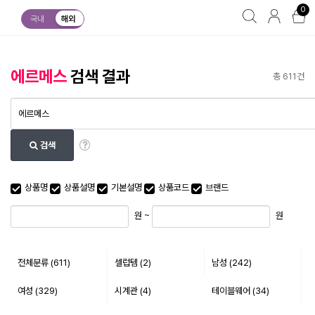
0
국내
해외
에르메스
검색 결과
총 611건
검색
최소 가격
최대 가격
상품명
상품설명
기본설명
상품코드
브랜드
원 ~
원
전체분류
(611)
셀럽템 (2)
남성 (242)
여성 (329)
시계관 (4)
테이블웨어 (34)