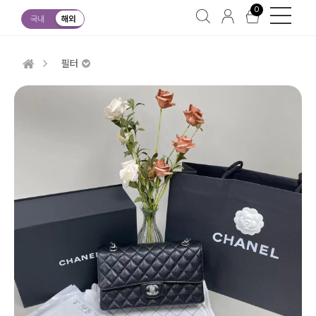
0
국내
해외
필터