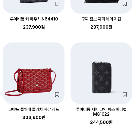
루이비통 키 파우치 N64410
구찌 점보 지퍼 레더 지갑
237,900원
237,900원
고야드 플뤼메 클러치 지갑 레드
루이비통 지피 코인 퍼스 버티컬
M81622
303,900원
244,500원