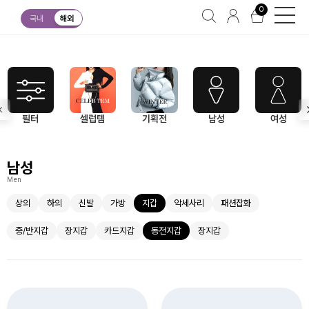
0
남성
지갑
동전지갑
국내
해외
필터
셀럽템
기획전
남성
여성
남성
Men
상의
하의
신발
가방
지갑
악세사리
패션잡화
중/반지갑
장지갑
카드지갑
동전지갑
장지갑