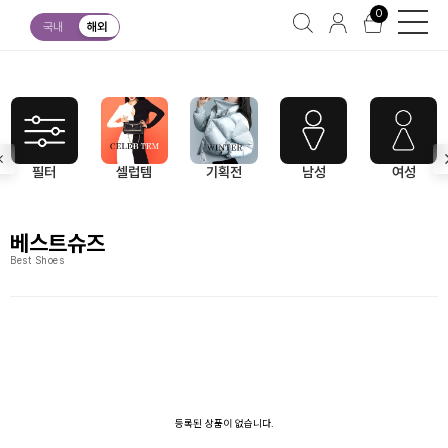
0
베스트슈즈
국내
해외
필터
셀럽템
기획전
남성
여성
베스트슈즈
Best Shoes
등록된 상품이 없습니다.