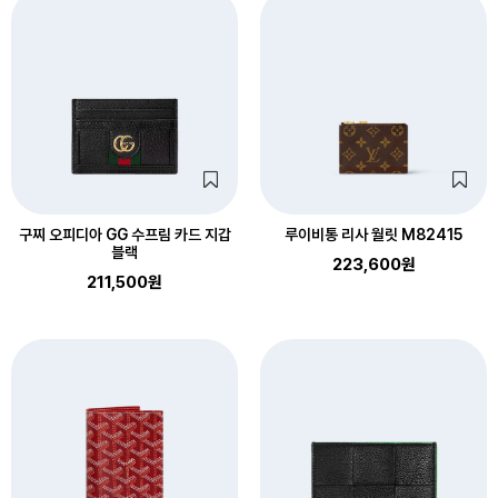
구찌 오피디아 GG 수프림 카드 지갑
루이비통 리사 월릿 M82415
블랙
223,600원
211,500원