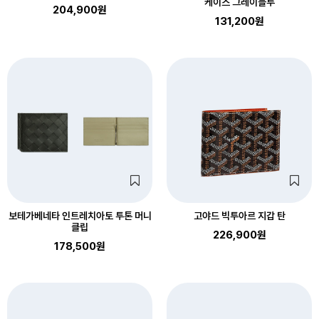
케이스 그레이블루
204,900원
131,200원
보테가베네타 인트레치아토 투톤 머니
고야드 빅투아르 지갑 탄
클립
226,900원
178,500원