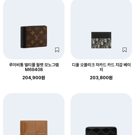
루이비통 멀티플 월렛 모노그램
디올 오블리크 자카드 카드 지갑 베이
M69408
지
204,900원
203,800원