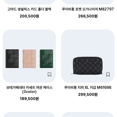
고야드 생쉴피스 카드 홀더 블랙
루이비통 포켓 오거나이저 M82797
200,500원
266,500원
보테가베네타 카세트 여권 케이스
루이비통 지피 XL 지갑 M61698
(3color)
299,500원
189,500원