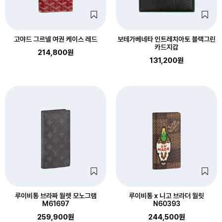
고야드 그르넬 여권 케이스 레드
보테가베네타 인트레치아토 블랙그린
카드지갑
214,800원
131,200원
루이비통 브라짜 월렛 모노그램
루이비통 x 니고 브라더 월릿
M61697
N60393
259,900원
244,500원