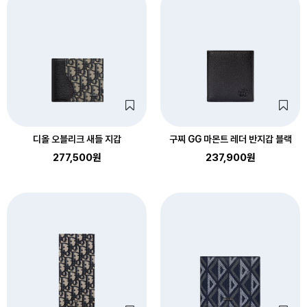
디올 오블리크 새들 지갑
구찌 GG 마몬트 레더 반지갑 블랙
277,500원
237,900원