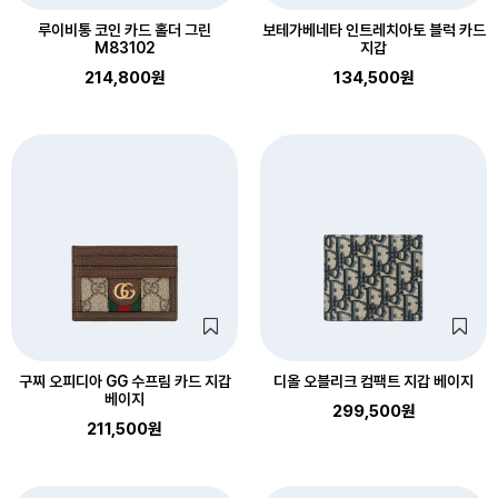
루이비통 코인 카드 홀더 그린
보테가베네타 인트레치아토 블럭 카드
M83102
지갑
214,800원
134,500원
구찌 오피디아 GG 수프림 카드 지갑
디올 오블리크 컴팩트 지갑 베이지
베이지
299,500원
211,500원