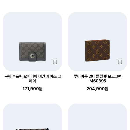
구찌 수프림 오피디아 여권 케이스 그
루이비통 멀티플 월렛 모노그램
레이
M60895
171,900원
204,900원