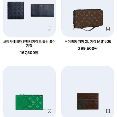
보테가베네타 인트레치아토 슬림 폴더
루이비통 지피 XL 지갑 M61506
지갑
299,500원
167,500원