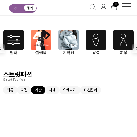
0
스트릿패션
가방
국내
해외
필터
셀럽템
기획전
남성
여성
스트릿패션
Street Fashion
의류
지갑
가방
시계
악세사리
패션잡화