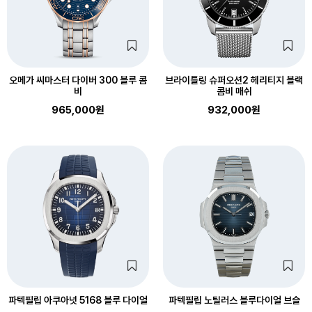
오메가 씨마스터 다이버 300 블루 콤
브라이틀링 슈퍼오션2 헤리티지 블랙
비
콤비 매쉬
965,000원
932,000원
파텍필립 아쿠아넛 5168 블루 다이얼
파텍필립 노틸러스 블루다이얼 브슬