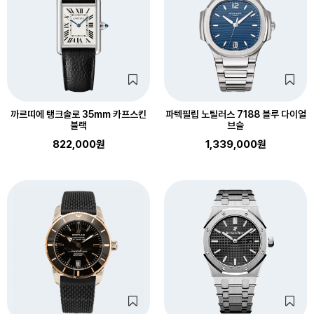
까르띠에 탱크솔로 35mm 카프스킨
파텍필립 노틸러스 7188 블루 다이얼
블랙
브슬
822,000원
1,339,000원