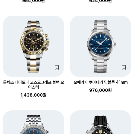
954,000원
624,000원
롤렉스 데이토나 코스모그래프 블랙 오
오메가 아쿠아테라 딥블루 41mm
이스터
976,000원
1,438,000원