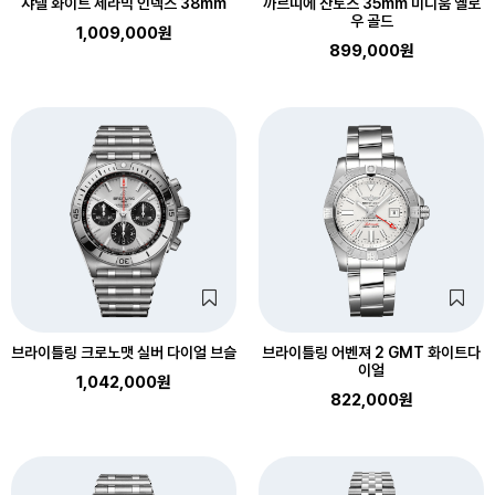
샤넬 화이트 세라믹 인덱스 38mm
까르띠에 산토스 35mm 미디움 옐로
우 골드
1,009,000원
899,000원
브라이틀링 크로노맷 실버 다이얼 브슬
브라이틀링 어벤져 2 GMT 화이트다
이얼
1,042,000원
822,000원