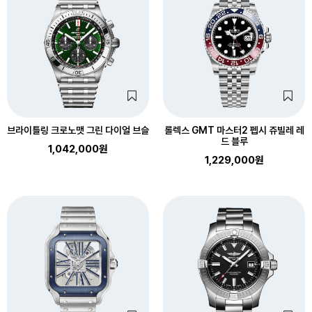
브라이틀링 크로노맷 그린 다이얼 브슬
롤렉스 GMT 마스터2 펩시 쥬빌레 레
드 블루
1,042,000원
1,229,000원