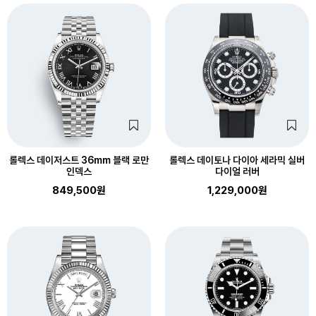
롤렉스 데이저스트 36mm 블랙 로만
롤렉스 데이토나 다이아 세라믹 실버
인덱스
다이얼 러버
849,500원
1,229,000원