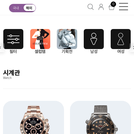
0
시계관
국내
해외
필터
셀럽템
기획전
남성
여성
시계관
Watch