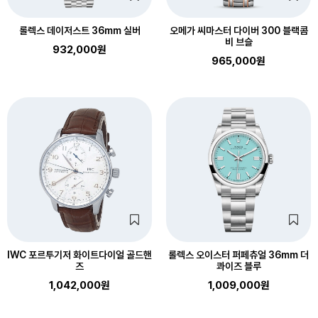
롤렉스 데이저스트 36mm 실버
오메가 씨마스터 다이버 300 블랙콤
비 브슬
932,000원
965,000원
IWC 포르투기저 화이트다이얼 골드핸
롤렉스 오이스터 퍼페츄얼 36mm 더
즈
콰이즈 블루
1,042,000원
1,009,000원