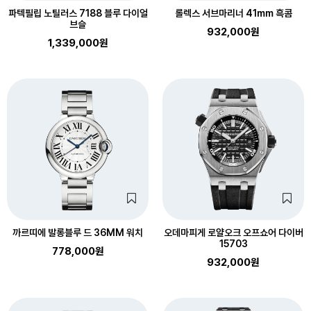
파텍필립 노틸러스 7188 블루 다이얼
롤렉스 서브마리너 41mm 흑콤
브슬
932,000원
1,339,000원
까르띠에 발롱블루 드 36MM 워치
오데마피게 로얄오크 오프쇼어 다이버
15703
778,000원
932,000원