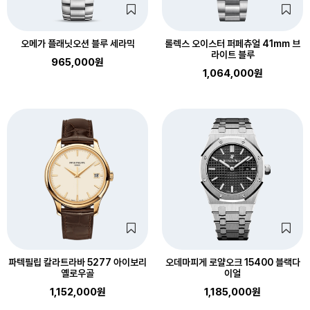
오메가 플래닛오션 블루 세라믹
롤렉스 오이스터 퍼페츄얼 41mm 브
라이트 블루
965,000원
1,064,000원
파텍필립 칼라트라바 5277 아이보리
오데마피게 로얄오크 15400 블랙다
옐로우골
이얼
1,152,000원
1,185,000원