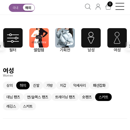
0
여성
하의
스커트
국내
해외
필터
셀럽템
기획전
남성
여성
여성
Women
상의
하의
신발
가방
지갑
악세사리
패션잡화
데님 팬츠
면/슬랙스 팬츠
트레이닝 팬츠
숏팬츠
스커트
레깅스
스커트