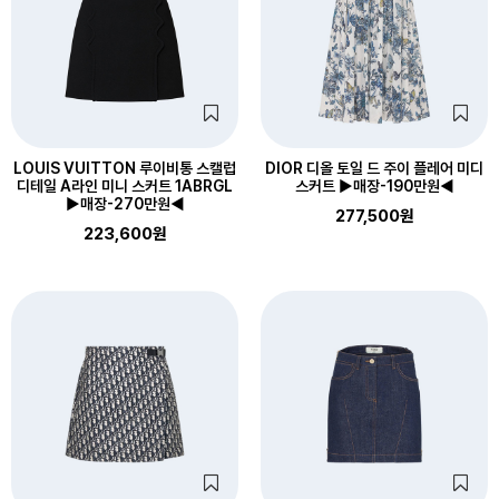
LOUIS VUITTON 루이비통 스캘럽
DIOR 디올 토일 드 주이 플레어 미디
디테일 A라인 미니 스커트 1ABRGL
스커트 ▶매장-190만원◀
▶매장-270만원◀
277,500원
223,600원