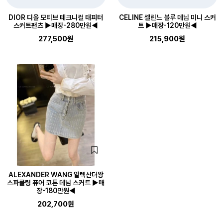
DIOR 디올 모티브 테크니컬 태피터
CELINE 셀린느 블루 데님 미니 스커
스커트팬츠 ▶매장-280만원◀
트 ▶매장-120만원◀
277,500원
215,900원
ALEXANDER WANG 알렉산더왕
스파클링 퓨어 코튼 데님 스커트 ▶매
장-180만원◀
202,700원