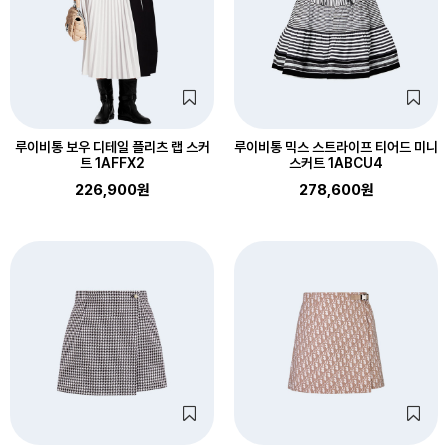
루이비통 보우 디테일 플리츠 랩 스커
루이비통 믹스 스트라이프 티어드 미니
트 1AFFX2
스커트 1ABCU4
226,900원
278,600원