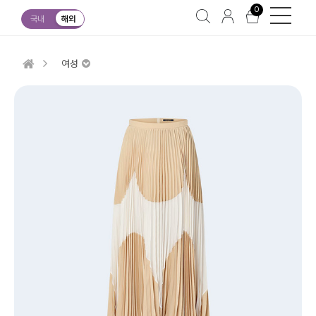
0
국내
해외
여성