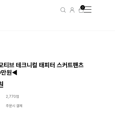
0
올 모티브 테크니컬 태피터 스커트팬츠
0만원◀
원
2,770점
주문시 결제