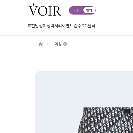
국내
해외
추천
남성
여성
럭셔리
이벤트
검수QC
필터
여성