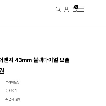
0
어벤져 43mm 블랙다이얼 브슬
0원
브라이틀링
9,320점
주문시 결제