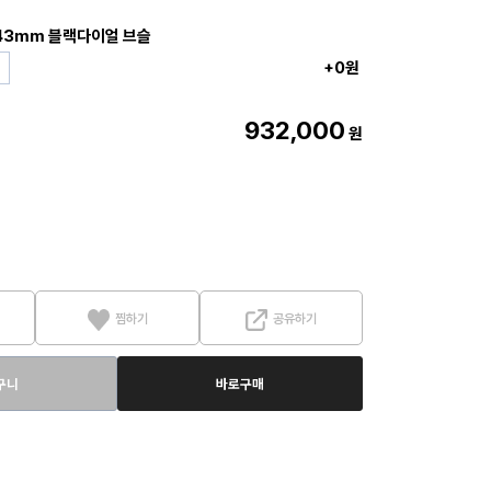
43mm 블랙다이얼 브슬
+0원
932,000
원
찜하기
공유하기
구니
바로구매