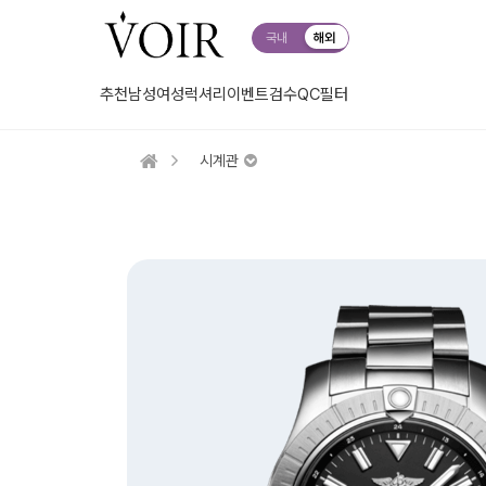
국내
해외
추천
남성
여성
럭셔리
이벤트
검수QC
필터
시계관