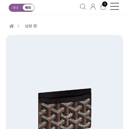
0
국내
해외
남성