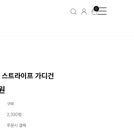
0
울 스트라이프 가디건
0원
구찌
2,330점
주문시 결제