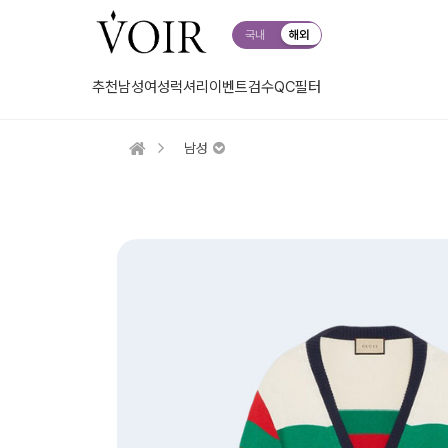
국내
해외
추천
남성
여성
럭셔리
이벤트
검수QC
필터
남성