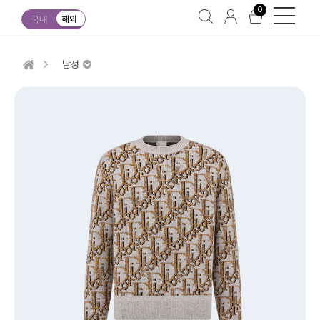
0
국내
해외
남성