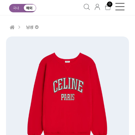
0
국내
해외
남성